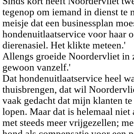
Sinds kort heeft Noordervliet twe
tegenop om iemand in dienst te 
meisje dat een businessplan moes
hondenuitlaatservice voor haar op
dierenasiel. Het klikte meteen.'
Allengs groeide Noordervliet in 
gewoon vanzelf.'
Dat hondenuitlaatservice heel wa
thuisbrengen, dat wil Noordervlie
vaak gedacht dat mijn klanten te
lopen. Maar dat is helemaal niet
met steeds meer vrijge­zellen; m
hond als compensatie voor een p